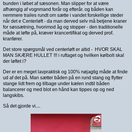
bunden i løbet af sæsonen. Man slipper for at være
afhængig af vognmand forår og efterår. og båden kan
nemmere trailes rundt om sætte i vandet forskellige steder
når det e Centerløft - da man derved selv må betjene kraner
for søssætning, hvorimod åg og stopper - den traditionelle
måde at løfte på, kræver krancertifikat og derved prof.
kranfører.
Det store spørgsmål ved centerløft er altid - HVOR SKAL
MAN SKÆRE HULLET !!! i ruftaget og hvilken kølbolt skal
der løftet i?
Der er en meget lavpraktisk og 100% nøjagtig måde at finde
ud af det på. Man sætter båden på en rund stang og flytter
stange lidt frem og tilbage under kælen indtil båden
balancerer og med blot en hånd kan tippes op og ned
langskibs.
Så det gjorde vi....